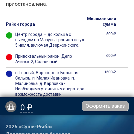
приостановлена.
Минимальная
Район города
сумма
500 ₽
Центр города — до кольца с
выездом на Мазуль, граница по ул.
5 июля, включая Дзержинского.
600 ₽
Привокзальный район, Депо
Ачинск-2, Солнечный.
1500 ₽
п. Горный, Аэропорт, с. Большая
Салырь, п. Малая Ивановка, п.
Малиновка, д. Карловка -
Необходимо уточнять у оператора
возможность доставки.
0 ₽
Оформить заказ
2026 «Суши-Рыба»
Доставка суши в Ачинске